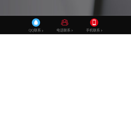
公司新闻
行业动态
技术学堂
电话联系
手机联系
QQ联系
无人机产品ID设计必看!这5个技巧让你的设
计更专业!
发布时间：2025-03-27
发布者：admin
浏览次数：159
无人机产品的市场正在快速增长，随之而来的是对产品设计的更高
要求。在这个过程中，产品ID设计成为了提升无人机市场竞争力的
重要环节。本文将分享一些实用的设计技巧，帮助你打造更出色的